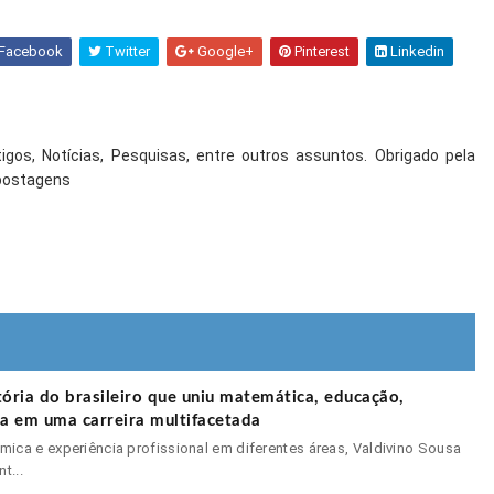
Facebook
Twitter
Google+
Pinterest
Linkedin
gos, Notícias, Pesquisas, entre outros assuntos. Obrigado pela
 postagens
etória do brasileiro que uniu matemática, educação,
gia em uma carreira multifacetada
ca e experiência profissional em diferentes áreas, Valdivino Sousa
t...