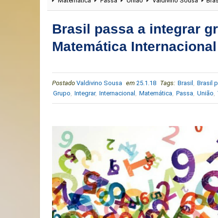
Matemática
Passa
União
Valdivino Sousa
Bras
Brasil passa a integrar g
Matemática Internacional
Postado
Valdivino Sousa
em
25.1.18
Tags:
Brasil
,
Brasil 
Grupo
,
Integrar
,
Internacional
,
Matemática
,
Passa
,
União
,