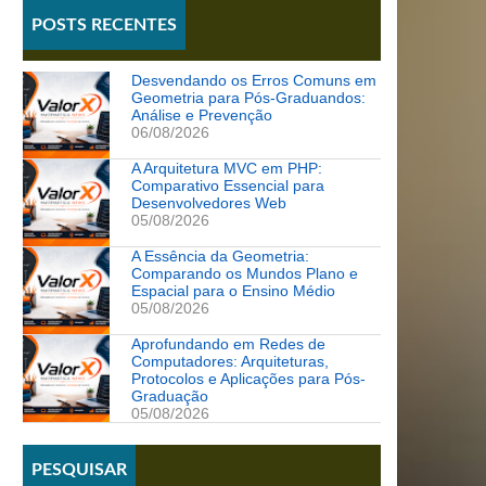
POSTS RECENTES
Desvendando os Erros Comuns em
Geometria para Pós-Graduandos:
Análise e Prevenção
06/08/2026
A Arquitetura MVC em PHP:
Comparativo Essencial para
Desenvolvedores Web
05/08/2026
A Essência da Geometria:
Comparando os Mundos Plano e
Espacial para o Ensino Médio
05/08/2026
Aprofundando em Redes de
Computadores: Arquiteturas,
Protocolos e Aplicações para Pós-
Graduação
05/08/2026
PESQUISAR