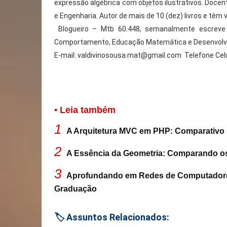
expressão algébrica com objetos ilustrativos. Doce
e Engenharia. Autor de mais de 10 (dez) livros e têm 
Blogueiro – Mtb 60.448, semanalmente escreve p
Comportamento, Educação Matemática e Desenvolvi
E-mail:
valdivinosousa.mat@gmail.com
Telefone Celu
▪ Leia também
1
A Arquitetura MVC em PHP: Comparativo
2
A Essência da Geometria: Comparando os
3
Aprofundando em Redes de Computadores:
Graduação
🏷️ Assuntos Relacionados: