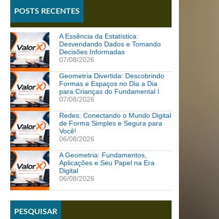
POSTS RECENTES
A Essência da Estatística:
Desvendando Dados e Tomando
Decisões Informadas
07/08/2026
Geometria Divertida: Descobrindo
Formas e Espaços no Dia a Dia
para Crianças do Fundamental I
07/08/2026
Redes: Conectando o Mundo Digital
de Forma Simples e Segura para
Você!
06/08/2026
A Geometria: Fundamentos,
Aplicações e Seu Papel na Era
Digital
06/08/2026
PESQUISAR