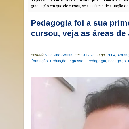
Ingressou
Pedagogia
Pedagogo
Primeira
Profe
graduação em que ele cursou, veja as áreas de atuação 
Pedagogia foi a sua prim
cursou, veja as áreas d
Postado
Valdivino Sousa
em
30.12.23
Tags:
2004
,
Abran
formação
,
Grduação
,
Ingressou
,
Pedagogia
,
Pedagogo
,