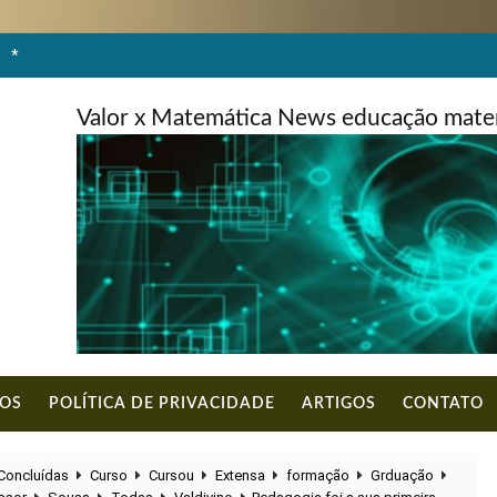
*
Valor x Matemática News educação matem
DOS
POLÍTICA DE PRIVACIDADE
ARTIGOS
CONTATO
Concluídas
Curso
Cursou
Extensa
formação
Grduação