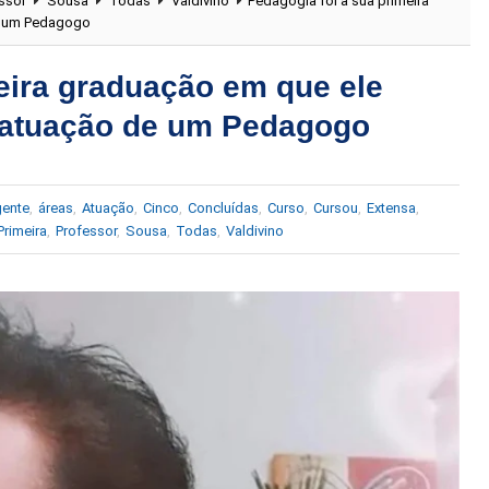
ssor
Sousa
Todas
Valdivino
Pedagogia foi a sua primeira
de um Pedagogo
eira graduação em que ele
e atuação de um Pedagogo
gente
,
áreas
,
Atuação
,
Cinco
,
Concluídas
,
Curso
,
Cursou
,
Extensa
,
Primeira
,
Professor
,
Sousa
,
Todas
,
Valdivino