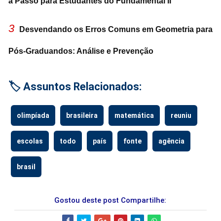
a Passo para Estudantes do Fundamental II
3
Desvendando os Erros Comuns em Geometria para
Pós-Graduandos: Análise e Prevenção
🏷️ Assuntos Relacionados:
olimpíada
brasileira
matemática
reuniu
escolas
todo
país
fonte
agência
brasil
Gostou deste post Compartilhe: