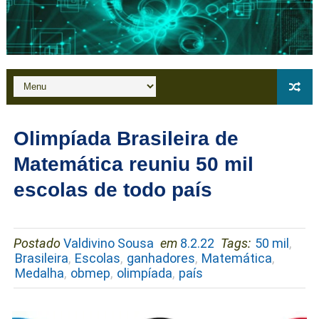
Olimpíada Brasileira de
Matemática reuniu 50 mil
escolas de todo país
Postado
Valdivino Sousa
em
8.2.22
Tags:
50 mil
,
Brasileira
,
Escolas
,
ganhadores
,
Matemática
,
Medalha
,
obmep
,
olimpíada
,
país