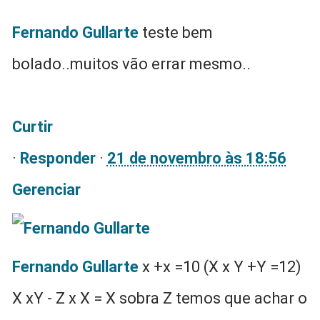
Fernando Gullarte
teste bem
bolado..muitos vão errar mesmo..
Curtir
·
Responder
·
21 de novembro às 18:56
Gerenciar
Fernando Gullarte
x +x =10 (X x Y +Y =12)
X xY - Z x X = X sobra Z temos que achar o