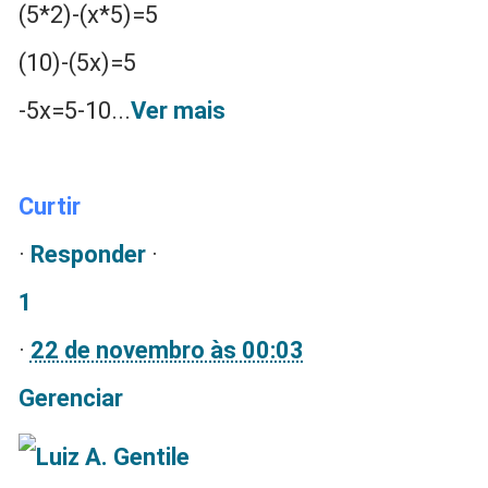
(5*2)-(x*5)=5
(10)-(5x)=5
-5x=5-10
...
Ver mais
Curtir
·
Responder
·
1
·
22 de novembro às 00:03
Gerenciar