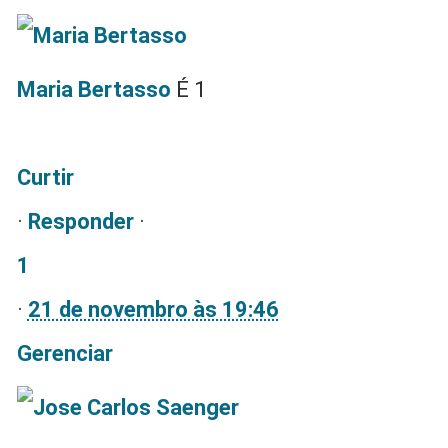
Maria Bertasso
É 1
Curtir
·
Responder
·
1
·
21 de novembro às 19:46
Gerenciar