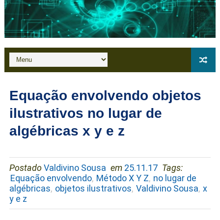
Equação envolvendo objetos
ilustrativos no lugar de
algébricas x y e z
Postado
Valdivino Sousa
em
25.11.17
Tags:
Equação envolvendo
,
Método X Y Z
,
no lugar de
algébricas
,
objetos ilustrativos
,
Valdivino Sousa
,
x
y e z