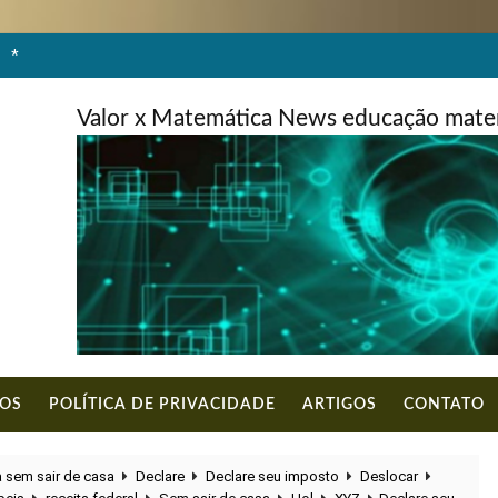
*
Valor x Matemática News educação matem
DOS
POLÍTICA DE PRIVACIDADE
ARTIGOS
CONTATO
 sem sair de casa
Declare
Declare seu imposto
Deslocar