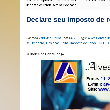
Folha
Imposto de Renda
IRPF
OLX
Portal Contá
imposto de renda sem sair de casa
Declare seu imposto de 
Postado
Valdivino Sousa
em
4.6.20
Tags:
Alves Contabil
seu imposto
,
Deslocar
,
Folha
,
Imposto de Renda
,
IRPF
,
O
📘 Índice do Conteúdo ▶