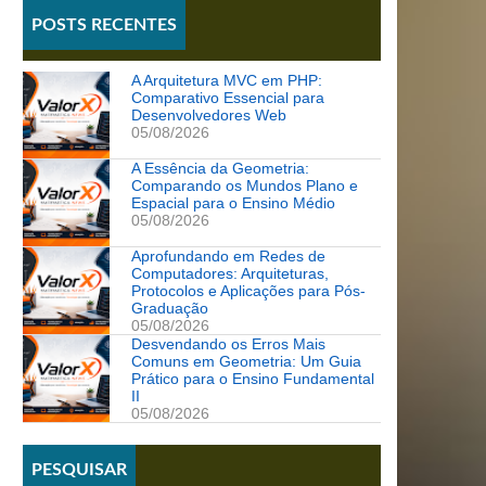
POSTS RECENTES
A Arquitetura MVC em PHP:
Comparativo Essencial para
Desenvolvedores Web
05/08/2026
A Essência da Geometria:
Comparando os Mundos Plano e
Espacial para o Ensino Médio
05/08/2026
Aprofundando em Redes de
Computadores: Arquiteturas,
Protocolos e Aplicações para Pós-
Graduação
05/08/2026
Desvendando os Erros Mais
Comuns em Geometria: Um Guia
Prático para o Ensino Fundamental
II
05/08/2026
PESQUISAR