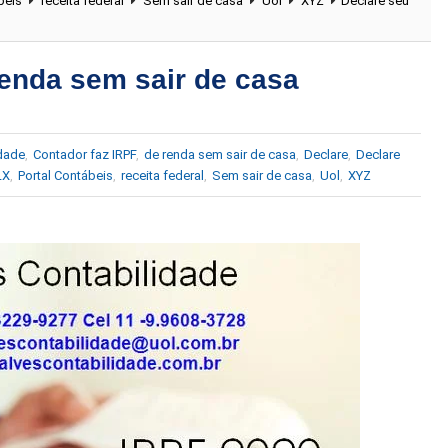
beis
receita federal
Sem sair de casa
Uol
XYZ
Declare seu
renda sem sair de casa
idade
,
Contador faz IRPF
,
de renda sem sair de casa
,
Declare
,
Declare
LX
,
Portal Contábeis
,
receita federal
,
Sem sair de casa
,
Uol
,
XYZ