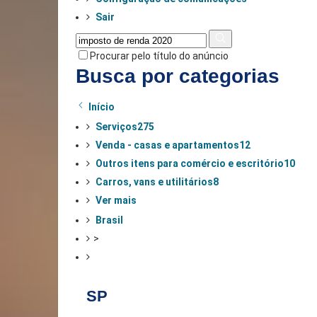
Sair
Procurar pelo título do anúncio
Busca por categorias
Início
Serviços
275
Venda - casas e apartamentos
12
Outros itens para comércio e escritório
10
Carros, vans e utilitários
8
Ver mais
Brasil
>
SP